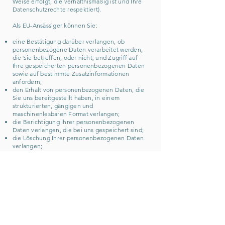
Weise erfolgt, die verhältnismäßig ist und Ihre
Datenschutzrechte respektiert).
Als EU-Ansässiger können Sie:
eine Bestätigung darüber verlangen, ob
personenbezogene Daten verarbeitet werden,
die Sie betreffen, oder nicht, und Zugriff auf
Ihre gespeicherten personenbezogenen Daten
sowie auf bestimmte Zusatzinformationen
anfordern;
den Erhalt von personenbezogenen Daten, die
Sie uns bereitgestellt haben, in einem
strukturierten, gängigen und
maschinenlesbaren Format verlangen;
die Berichtigung lhrer personenbezogenen
Daten verlangen, die bei uns gespeichert sind;
die Löschung Ihrer personenbezogenen Daten
verlangen;
der Verarbeitung Ihrer personenbezogenen
Daten durch uns widersprechen;
die Einschränkung der Verarbeitung Ihrer
personenbezogenen Daten verlangen, oder
eine Beschwerde bei einer Aufsichtsbehörde
einreichen.
Bitte beachten Sie jedoch, dass diese Rechte
nicht uneingeschränkt gültig sind und unseren
eigenen berechtigten Interessen und