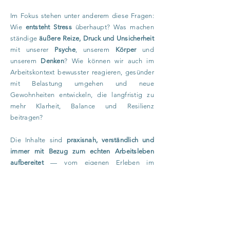
Im Fokus stehen unter anderem diese Fragen:
Wie
entsteht Stress
überhaupt? Was machen
ständige
äußere Reize, Druck und Unsicherheit
mit unserer
Psyche
, unserem
Körper
und
unserem
Denken
? Wie können wir auch im
Arbeitskontext
bewusster reagieren, gesünder
mit Belastung umgehen und neue
Gewohnheiten entwickeln
, die langfristig zu
mehr Klarheit, Balance und Resilienz
beitragen?
Die Inhalte sind
praxisnah, verständlich und
immer mit Bezug zum echten Arbeitsleben
aufbereitet
— vom eigenen Erleben im
Berufsalltag bis hin zu typischen Mustern in
Teams und Unternehmen. Die Vorträge sind
online und vor Ort buchbar
und sollen nicht nur
informieren, sondern Menschen bewegen,
neue Perspektiven eröffnen und konkrete